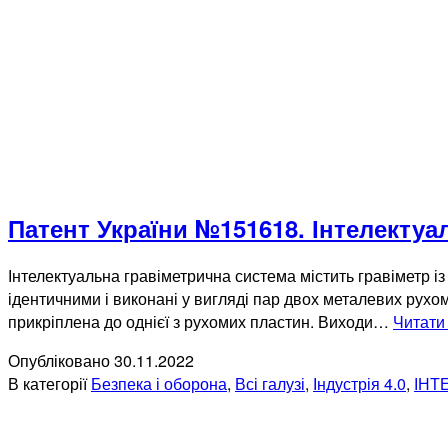
Патент України №151618. Інтелектуа
Інтелектуальна гравіметрична система містить гравіметр і
ідентичними і виконані у вигляді пар двох металевих рухом
прикріплена до однієї з рухомих пластин. Виходи…
Читати
Опубліковано
30.11.2022
В категорії
Безпека і оборона
,
Всі галузі
,
Індустрія 4.0
,
ІНТ