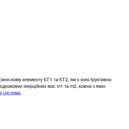
ємнісному елементу ЄГ1 та ЄГ2, які є конструктивно
 однакових інерційних мас m1 та m2, кожна з яких
а система