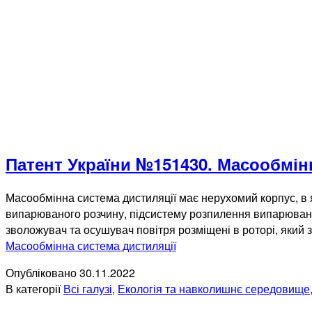
Патент України №151430. Масообмін
Масообмінна система дистиляції має нерухомий корпус, в 
випарюваного розчину, підсистему розпилення випарюваног
зволожувач та осушувач повітря розміщені в роторі, який
Масообмінна система дистиляції
Опубліковано
30.11.2022
В категорії
Всі галузі
,
Екологія та навколишнє середовище