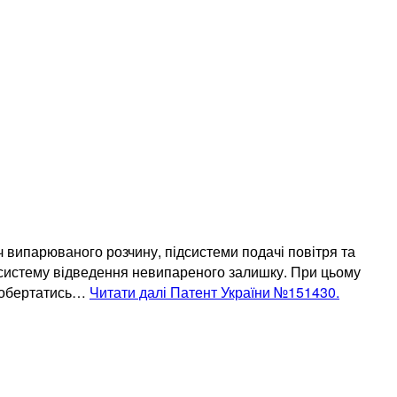
ч випарюваного розчину, підсистеми подачі повітря та
дсистему відведення невипареного залишку. При цьому
е обертатись…
Читати далі
Патент України №151430.