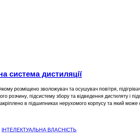
на система дистиляції
якому розміщено зволожувач та осушувач повітря, підігріва
о розчину, підсистему збору та відведення дистиляту і пі
 закріплено в підшипниках нерухомого корпусу та який мож
,
ІНТЕЛЕКТУАЛЬНА ВЛАСНІСТЬ