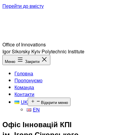
Перейти до вмісту
Office of Innovations
Igor Sikorsky Kyiv Polytechnic Institute
Меню
Закрити
Головна
Пропонуємо
Команда
Контакти
UK
Відкрити меню
EN
Офіс Інновацій КПІ
ім. Ігоря Сікорського