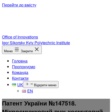
Перейти до вмісту
Office of Innovations
Igor Sikorsky Kyiv Polytechnic Institute
Меню
Закрити
Головна
Пропонуємо
Команда
Контакти
UK
Відкрити меню
EN
Патент України №147518.
Мікросмужковий вузькосмуговий