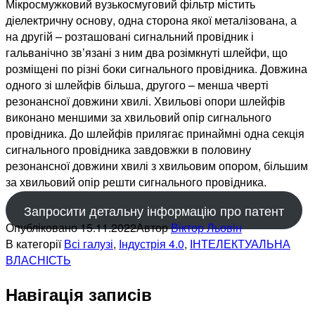
Мікросмужковий вузькосмуговий фільтр містить
діелектричну основу, одна сторона якої металізована, а
на другій – розташовані сигнальний провідник і
гальванічно зв’язані з ним два розімкнуті шлейфи, що
розміщені по різні боки сигнального провідника. Довжина
одного зі шлейфів більша, другого – менша чверті
резонансної довжини хвилі. Хвильові опори шлейфів
виконано меншими за хвильовий опір сигнального
провідника. До шлейфів прилягає принаймні одна секція
сигнального провідника завдовжки в половину
резонансної довжини хвилі з хвильовим опором, більшим
за хвильовий опір решти сигнального провідника.
Запросити детальну інформацію про патент
Опубліковано
15.11.2022
Автор
Віктор Льовін
В категорії
Всі галузі
,
Індустрія 4.0
,
ІНТЕЛЕКТУАЛЬНА
ВЛАСНІСТЬ
Навігація записів