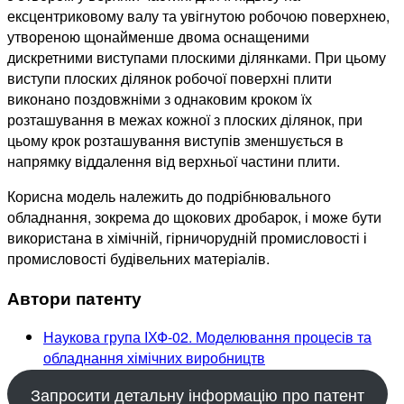
ексцентриковому валу та увігнутою робочою поверхнею,
утвореною щонайменше двома оснащеними
дискретними виступами плоскими ділянками. При цьому
виступи плоских ділянок робочої поверхні плити
виконано поздовжніми з однаковим кроком їх
розташування в межах кожної з плоских ділянок, при
цьому крок розташування виступів зменшується в
напрямку віддалення від верхньої частини плити.
Корисна модель належить до подрібнювального
обладнання, зокрема до щокових дробарок, і може бути
використана в хімічній, гірничорудній промисловості і
промисловості будівельних матеріалів.
Автори патенту
Наукова група ІХФ-02. Моделювання процесів та
обладнання хімічних виробництв
Запросити детальну інформацію про патент