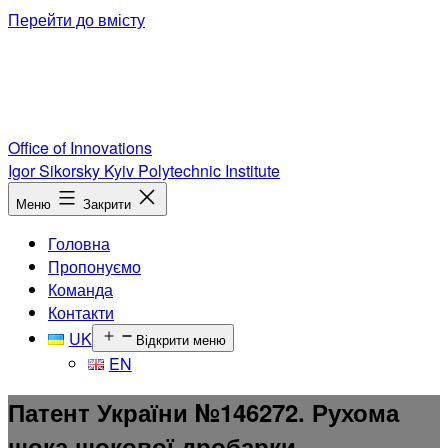
Перейти до вмісту
Office of Innovations
Igor Sikorsky Kyiv Polytechnic Institute
Меню
Закрити
Головна
Пропонуємо
Команда
Контакти
UK
Відкрити меню
EN
Патент України №146272. Рухома
щока щокової дробарки