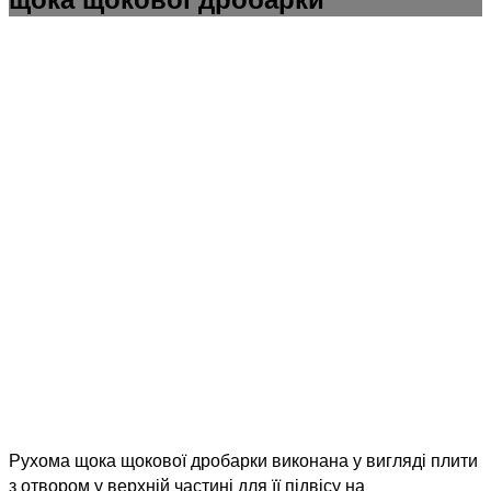
Рухома щока щокової дробарки виконана у вигляді плити
з отвором у верхній частині для її підвісу на