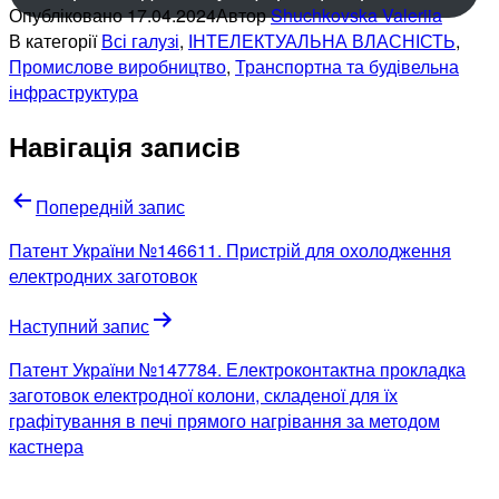
Опубліковано
17.04.2024
Автор
Shuchkovska Valeriia
В категорії
Всі галузі
,
ІНТЕЛЕКТУАЛЬНА ВЛАСНІСТЬ
,
Промислове виробництво
,
Транспортна та будівельна
інфраструктура
Навігація записів
Попередній запис
Патент України №146611. Пристрій для охолодження
електродних заготовок
Наступний запис
Патент України №147784. Електроконтактна прокладка
заготовок електродної колони, складеної для їх
графітування в печі прямого нагрівання за методом
кастнера