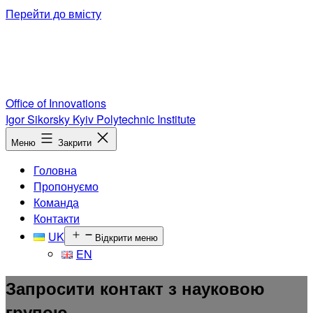
Перейти до вмісту
Office of Innovations
Igor Sikorsky Kyiv Polytechnic Institute
Меню
Закрити
Головна
Пропонуємо
Команда
Контакти
UK
Відкрити меню
EN
Запросити контакт з науковою
групою