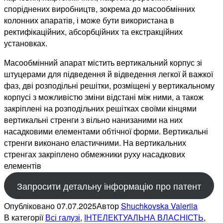
споріднених виробництв, зокрема до масообмінних
колонних апаратів, і може бути використана в
ректифікаційних, абсорбційних та екстракційних
установках.
Масообмінний апарат містить вертикальний корпус зі
штуцерами для підведення й відведення легкої й важкої
фаз, дві розподільні решітки, розміщені у вертикальному
корпусі з можливістю зміни відстані між ними, а також
закріплені на розподільних решітках своїми кінцями
вертикальні стренги з вільно нанизаними на них
насадковими елементами обтічної форми. Вертикальні
стренги виконано еластичними. На вертикальних
стренгах закріплено обмежники руху насадкових
елементів
Запросити детальну інформацію про патент
Опубліковано
07.07.2025
Автор
Shuchkovska Valeriia
В категорії
Всі галузі
,
ІНТЕЛЕКТУАЛЬНА ВЛАСНІСТЬ
,