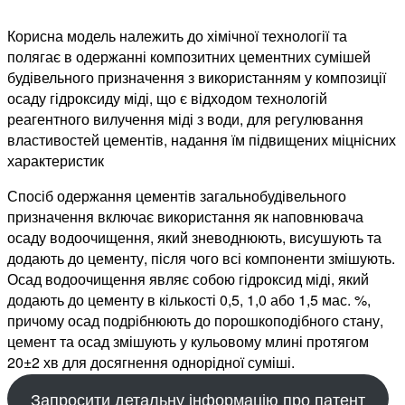
Корисна модель належить до хімічної технології та
полягає в одержанні композитних цементних сумішей
будівельного призначення з використанням у композиції
осаду гідроксиду міді, що є відходом технологій
реагентного вилучення міді з води, для регулювання
властивостей цементів, надання їм підвищених міцнісних
характеристик
Спосіб одержання цементів загальнобудівельного
призначення включає використання як наповнювача
осаду водоочищення, який зневоднюють, висушують та
додають до цементу, після чого всі компоненти змішують.
Осад водоочищення являє собою гідроксид міді, який
додають до цементу в кількості 0,5, 1,0 або 1,5 мас. %,
причому осад подрібнюють до порошкоподібного стану,
цемент та осад змішують у кульовому млині протягом
20±2 хв для досягнення однорідної суміші.
Запросити детальну інформацію про патент