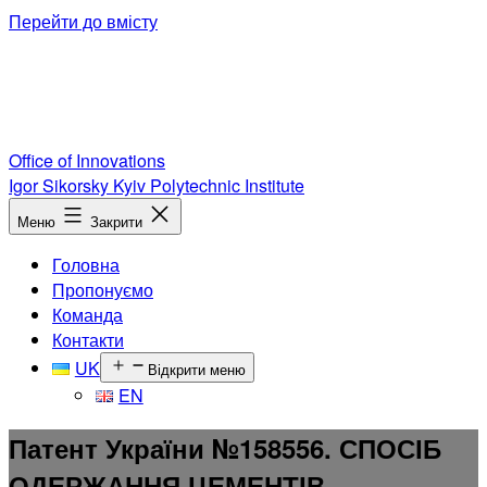
Перейти до вмісту
Office of Innovations
Igor Sikorsky Kyiv Polytechnic Institute
Меню
Закрити
Головна
Пропонуємо
Команда
Контакти
UK
Відкрити меню
EN
Патент України №158556. СПОСІБ
ОДЕРЖАННЯ ЦЕМЕНТІВ