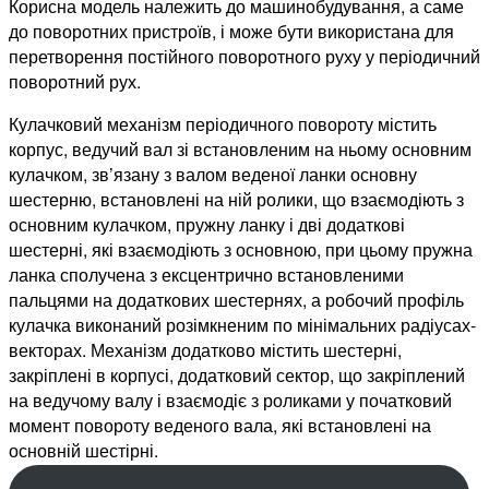
Корисна модель належить до машинобудування, а саме
до поворотних пристроїв, і може бути використана для
перетворення постійного поворотного руху у періодичний
поворотний рух.
Кулачковий механізм періодичного повороту містить
корпус, ведучий вал зі встановленим на ньому основним
кулачком, зв’язану з валом веденої ланки основну
шестерню, встановлені на ній ролики, що взаємодіють з
основним кулачком, пружну ланку і дві додаткові
шестерні, які взаємодіють з основною, при цьому пружна
ланка сполучена з ексцентрично встановленими
пальцями на додаткових шестернях, а робочий профіль
кулачка виконаний розімкненим по мінімальних радіусах-
векторах. Механізм додатково містить шестерні,
закріплені в корпусі, додатковий сектор, що закріплений
на ведучому валу і взаємодіє з роликами у початковий
момент повороту веденого вала, які встановлені на
основній шестірні.