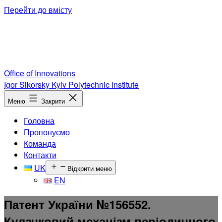
Перейти до вмісту
Office of Innovations
Igor Sikorsky Kyiv Polytechnic Institute
Меню
Закрити
Головна
Пропонуємо
Команда
Контакти
UK
Відкрити меню
EN
Патент України №156552.
Кулачковий механізм періодичного