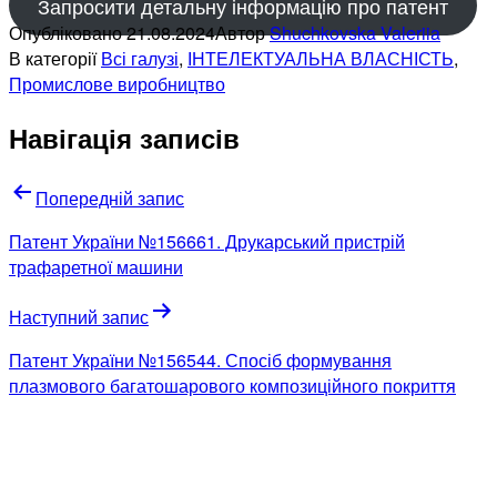
Запросити детальну інформацію про патент
Опубліковано
21.08.2024
Автор
Shuchkovska Valeriia
В категорії
Всі галузі
,
ІНТЕЛЕКТУАЛЬНА ВЛАСНІСТЬ
,
Промислове виробництво
Навігація записів
Попередній запис
Патент України №156661. Друкарський пристрій
трафаретної машини
Наступний запис
Патент України №156544. Спосіб формування
плазмового багатошарового композиційного покриття